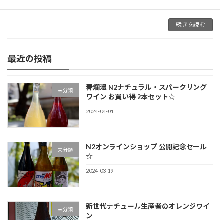
Uibel（ウイベ […]
続きを読む
最近の投稿
春爛漫 N2ナチュラル・スパークリング
未分類
ワイン お買い得 2本セット☆
2024-04-04
N2オンラインショップ 公開記念セール
未分類
☆
2024-03-19
新世代ナチュール生産者のオレンジワイ
未分類
ン