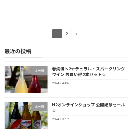
本当に感動的です。 #bikicki#n2n […]
続きを読む
投
1
2
»
固
固
定
定
稿
ペ
ペ
最近の投稿
ー
ー
の
ジ
ジ
ペ
春爛漫 N2ナチュラル・スパークリング
未分類
ー
ワイン お買い得 2本セット☆
ジ
2024-04-04
送
り
N2オンラインショップ 公開記念セール
未分類
☆
2024-03-19